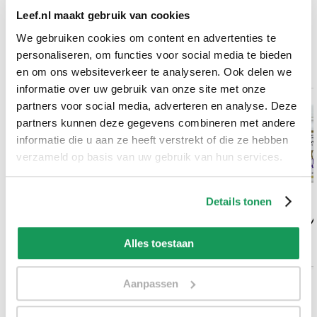
Leef.nl maakt gebruik van cookies
Zelf een review plaatsen
We gebruiken cookies om content en advertenties te
personaliseren, om functies voor social media te bieden
en om ons websiteverkeer te analyseren. Ook delen we
informatie over uw gebruik van onze site met onze
partners voor social media, adverteren en analyse. Deze
partners kunnen deze gegevens combineren met andere
informatie die u aan ze heeft verstrekt of die ze hebben
verzameld op basis van uw gebruik van hun services.
62,
16,
95
90.00 Capsules
00
Details tonen
Lamberts Pulse Pure visolie
Vital Cell Life 
1300mg + CoQ10 100mg
0.1mg
Alles toestaan
Aanpassen