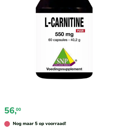
de
afbeeldingen-
gallerij
Ga
naar
het
56,
begin
00
van
de
Nog maar 5 op voorraad!
afbeeldingen-