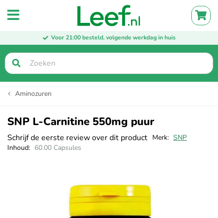
Menu
Wink
Voor 21:00 besteld, volgende werkdag in huis
Zoek
Aminozuren
SNP L-Carnitine 550mg puur
Schrijf de eerste review over dit product
Merk
SNP
Inhoud
60.00 Capsules
Ga
naar
het
einde
van