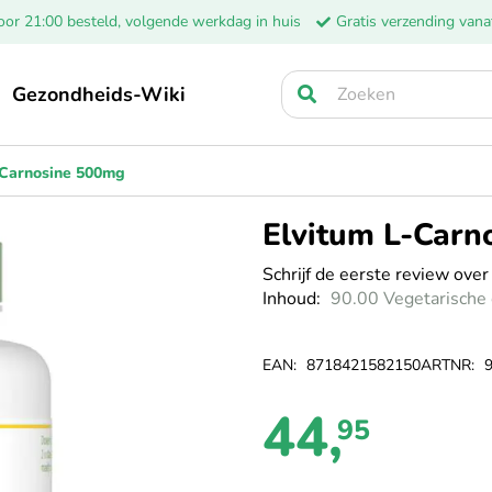
oor 21:00 besteld, volgende werkdag in huis
Gratis verzending vana
Gezondheids-Wiki
Zoek
-Carnosine 500mg
Elvitum L-Carn
Schrijf de eerste review over
Inhoud
90.00 Vegetarische
EAN
8718421582150
ARTNR
44,
95