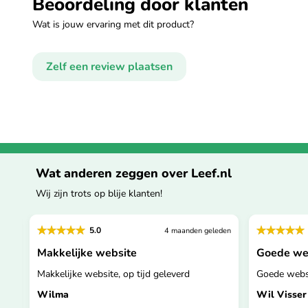
Beoordeling door klanten
Wat is jouw ervaring met dit product?
Zelf een review plaatsen
Wat anderen zeggen over Leef.nl
Wij zijn trots op blije klanten!
5.0
den
4 maanden geleden
..
Makkelijke website
Goede we
t.
Makkelijke website, op tijd geleverd
Goede websi
Wilma
Wil Visser