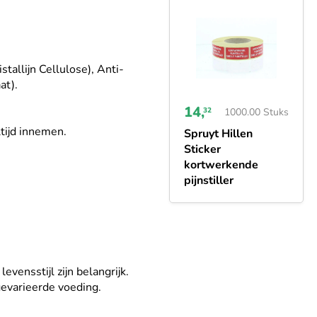
allijn Cellulose), Anti-
at).
14,
32
1000.00 Stuks
ltijd innemen.
Spruyt Hillen
Sticker
kortwerkende
pijnstiller
vensstijl zijn belangrijk.
evarieerde voeding.