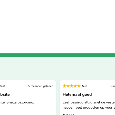
5.0
5.0
5 maanden geleden
5 m
bsite
Helemaal goed
te. Snelle bezorging.
Leef bezorgd altijd snel de vestel
hebben veel producten op voorra