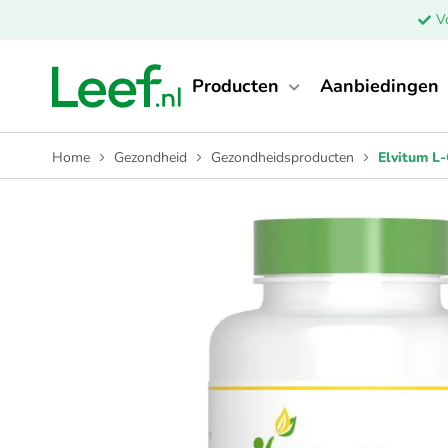
V
Producten
Aanbiedingen
Home
Gezondheid
Gezondheidsproducten
Elvitum L
Ga
naar
het
einde
van
de
afbeeldingen-
gallerij