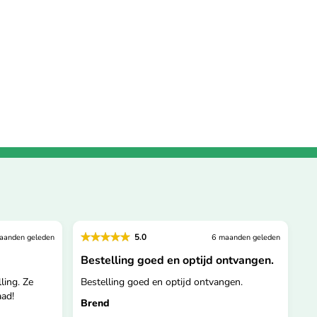
5.0
aanden geleden
6 maanden geleden
Bestelling goed en optijd ontvangen.
Su
ling. Ze
Bestelling goed en optijd ontvangen.
Su
ad!
Brend
A