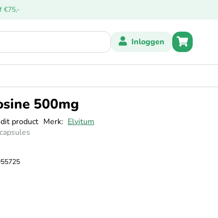
f €75,-
Inloggen
Winkelwag
osine 500mg
 dit product
Merk
Elvitum
 capsules
955725