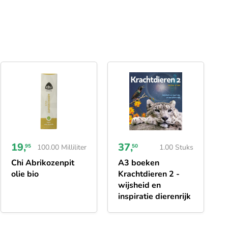
19,
37,
95
100.00 Milliliter
50
1.00 Stuks
Chi Abrikozenpit
A3 boeken
olie bio
Krachtdieren 2 -
wijsheid en
inspiratie dierenrijk